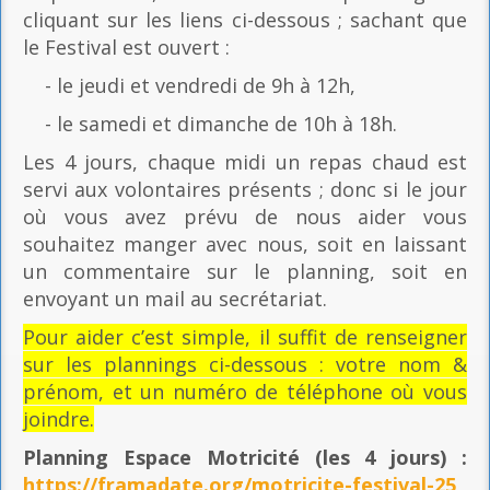
cliquant sur les liens ci-dessous ; sachant que
le Festival est ouvert :
- le jeudi et vendredi de 9h à 12h,
- le samedi et dimanche de 10h à 18h.
Les 4 jours, chaque midi un repas chaud est
servi aux volontaires présents ; donc si le jour
où vous avez prévu de nous aider vous
souhaitez manger avec nous, soit en laissant
un commentaire sur le planning, soit en
envoyant un mail au secrétariat.
Pour aider c’est simple, il suffit de renseigner
sur les plannings ci-dessous : votre nom &
prénom, et un numéro de téléphone où vous
joindre.
Planning Espace Motricité
(les 4 jours) :
https://framadate.org/motricite-festival-25