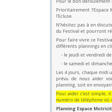
Pour le bon déroulement d
Prioritairement l’Espace 
l’Ecluse.
N’hésitez pas à en discut
du Festival et pourront r
Pour faire vivre ce Festiv
différents plannings en cli
- le jeudi et vendredi de
- le samedi et dimanche 
Les 4 jours, chaque midi u
prévu de nous aider vo
planning, soit en envoyant
Pour aider c’est simple, i
numéro de téléphone où v
Planning Espace Motrici