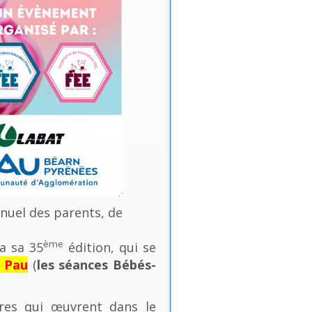
nnuel des parents, de
ème
a sa 35
édition, qui se
e Pau
(
les séances Bébés-
ures qui œuvrent dans le