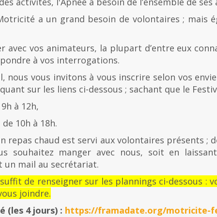
es activités, l'Apnée a besoin de l’ensemble de ses
Motricité a un grand besoin de volontaires ; mais 
er avec vos animateurs, la plupart d’entre eux con
épondre à vos interrogations.
al, nous vous invitons à vous inscrire selon vos envies
quant sur les liens ci-dessous ; sachant que le Festiv
 9h à 12h,
de 10h à 18h.
n repas chaud est servi aux volontaires présents ; d
us souhaitez manger avec nous, soit en laissan
 un mail au secrétariat.
l suffit de renseigner sur les plannings ci-dessous 
ous joindre.
té
(les 4 jours) :
https://framadate.org/motricite-fe