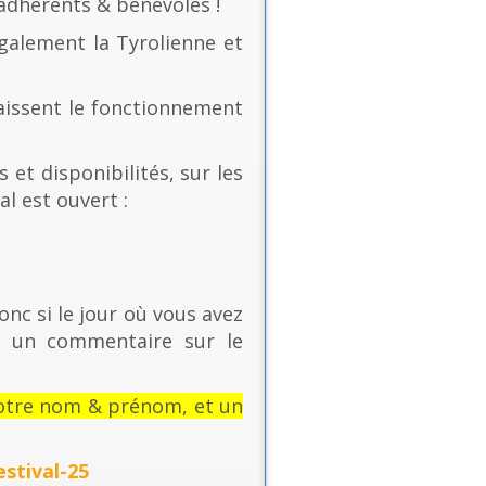
 adhérents & bénévoles !
également la Tyrolienne et
naissent le fonctionnement
 et disponibilités, sur les
al est ouvert :
onc si le jour où vous avez
t un commentaire sur le
: votre nom & prénom, et un
stival-25