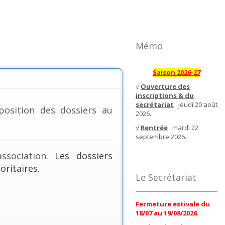
Mémo
Saison 2026-27
√
Ouverture des
inscriptions & du
secrétariat
: jeudi 20 août
position des dossiers au
2026.
√
Rentrée
: mardi 22
septembre 2026.
ssociation
. Les dossiers
oritaires.
Le Secrétariat
Fermeture estivale du
18/07 au 19/08/2026.