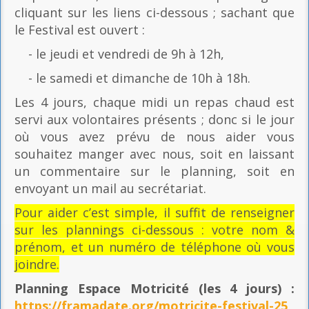
cliquant sur les liens ci-dessous ; sachant que
le Festival est ouvert :
- le jeudi et vendredi de 9h à 12h,
- le samedi et dimanche de 10h à 18h.
Les 4 jours, chaque midi un repas chaud est
servi aux volontaires présents ; donc si le jour
où vous avez prévu de nous aider vous
souhaitez manger avec nous, soit en laissant
un commentaire sur le planning, soit en
envoyant un mail au secrétariat.
Pour aider c’est simple, il suffit de renseigner
sur les plannings ci-dessous : votre nom &
prénom, et un numéro de téléphone où vous
joindre.
Planning Espace Motricité
(les 4 jours) :
https://framadate.org/motricite-festival-25