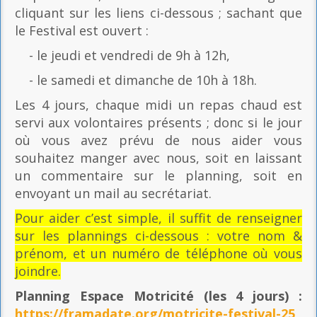
cliquant sur les liens ci-dessous ; sachant que
le Festival est ouvert :
- le jeudi et vendredi de 9h à 12h,
- le samedi et dimanche de 10h à 18h.
Les 4 jours, chaque midi un repas chaud est
servi aux volontaires présents ; donc si le jour
où vous avez prévu de nous aider vous
souhaitez manger avec nous, soit en laissant
un commentaire sur le planning, soit en
envoyant un mail au secrétariat.
Pour aider c’est simple, il suffit de renseigner
sur les plannings ci-dessous : votre nom &
prénom, et un numéro de téléphone où vous
joindre.
Planning Espace Motricité
(les 4 jours) :
https://framadate.org/motricite-festival-25