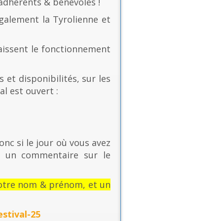
 adhérents & bénévoles !
également la Tyrolienne et
naissent le fonctionnement
 et disponibilités, sur les
al est ouvert :
onc si le jour où vous avez
t un commentaire sur le
: votre nom & prénom, et un
stival-25