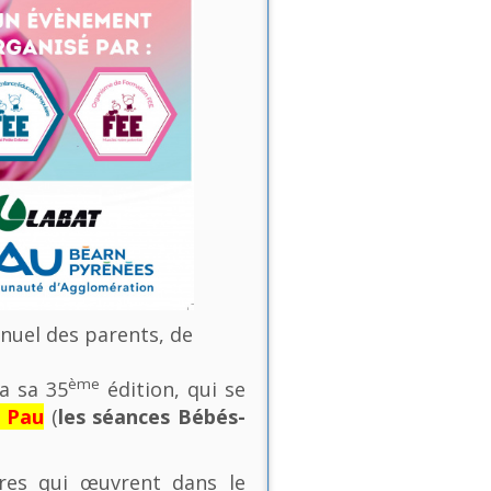
nnuel des parents, de
ème
a sa 35
édition, qui se
e Pau
(
les séances Bébés-
ures qui œuvrent dans le