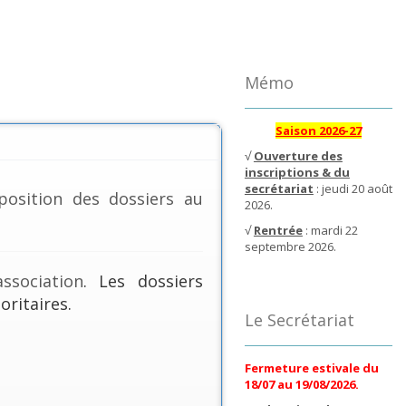
Mémo
Saison 2026-27
√
Ouverture des
inscriptions & du
secrétariat
: jeudi 20 août
position des dossiers au
2026.
√
Rentrée
: mardi 22
septembre 2026.
ssociation
. Les dossiers
oritaires.
Le Secrétariat
Fermeture estivale du
18/07 au 19/08/2026.