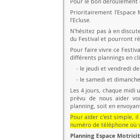
Pour le bon déroulement d
Prioritairement l’Espace 
l’Ecluse.
N’hésitez pas à en discut
du Festival et pourront r
Pour faire vivre ce Festiv
différents plannings en cli
- le jeudi et vendredi de
- le samedi et dimanche 
Les 4 jours, chaque midi u
prévu de nous aider vo
planning, soit en envoyant
Pour aider c’est simple, i
numéro de téléphone où v
Planning Espace Motrici