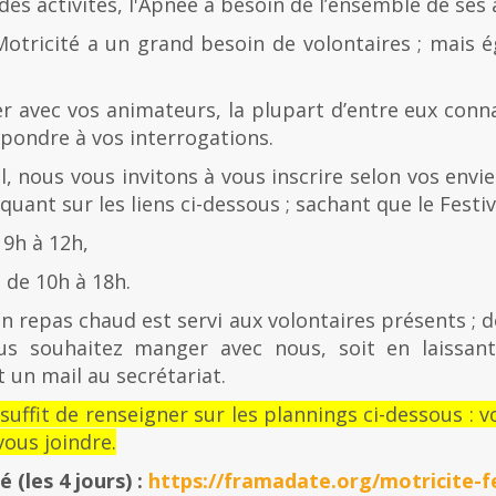
es activités, l'Apnée a besoin de l’ensemble de ses
Motricité a un grand besoin de volontaires ; mais 
er avec vos animateurs, la plupart d’entre eux con
épondre à vos interrogations.
al, nous vous invitons à vous inscrire selon vos envies
quant sur les liens ci-dessous ; sachant que le Festiv
 9h à 12h,
de 10h à 18h.
n repas chaud est servi aux volontaires présents ; d
us souhaitez manger avec nous, soit en laissan
 un mail au secrétariat.
l suffit de renseigner sur les plannings ci-dessous 
ous joindre.
té
(les 4 jours) :
https://framadate.org/motricite-fe