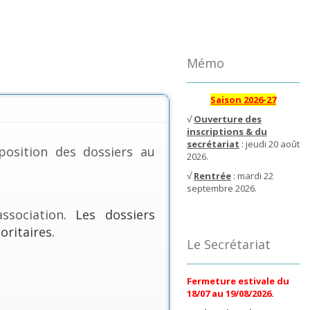
Mémo
Saison 2026-27
√
Ouverture des
inscriptions & du
secrétariat
: jeudi 20 août
position des dossiers au
2026.
√
Rentrée
: mardi 22
septembre 2026.
ssociation
. Les dossiers
oritaires.
Le Secrétariat
Fermeture estivale du
18/07 au 19/08/2026.