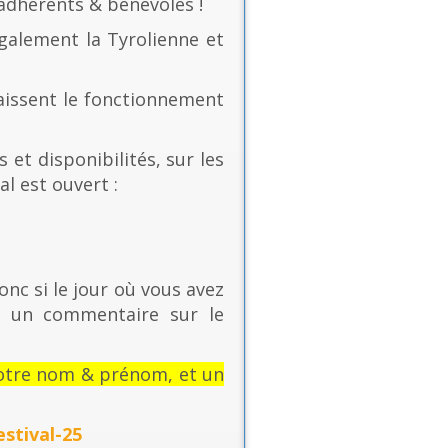
 adhérents & bénévoles !
également la Tyrolienne et
naissent le fonctionnement
 et disponibilités, sur les
al est ouvert :
onc si le jour où vous avez
t un commentaire sur le
: votre nom & prénom, et un
stival-25