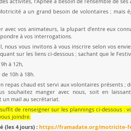
es activités, l'Apnée a besoin de l’ensemble de ses
Motricité a un grand besoin de volontaires ; mais 
er avec vos animateurs, la plupart d’entre eux con
épondre à vos interrogations.
al, nous vous invitons à vous inscrire selon vos envies
quant sur les liens ci-dessous ; sachant que le Festiv
 9h à 12h,
de 10h à 18h.
n repas chaud est servi aux volontaires présents ; d
us souhaitez manger avec nous, soit en laissan
 un mail au secrétariat.
l suffit de renseigner sur les plannings ci-dessous 
ous joindre.
té
(les 4 jours) :
https://framadate.org/motricite-fe