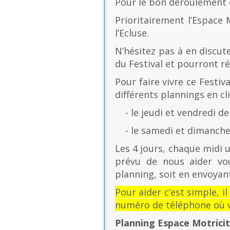
Pour le bon déroulement d
Prioritairement l’Espace 
l’Ecluse.
N’hésitez pas à en discut
du Festival et pourront r
Pour faire vivre ce Festiv
différents plannings en cli
- le jeudi et vendredi de
- le samedi et dimanche 
Les 4 jours, chaque midi u
prévu de nous aider vo
planning, soit en envoyant
Pour aider c’est simple, i
numéro de téléphone où v
Planning Espace Motrici