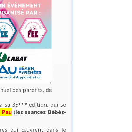
nnuel des parents, de
ème
a sa 35
édition, qui se
e Pau
(
les séances Bébés-
ures qui œuvrent dans le