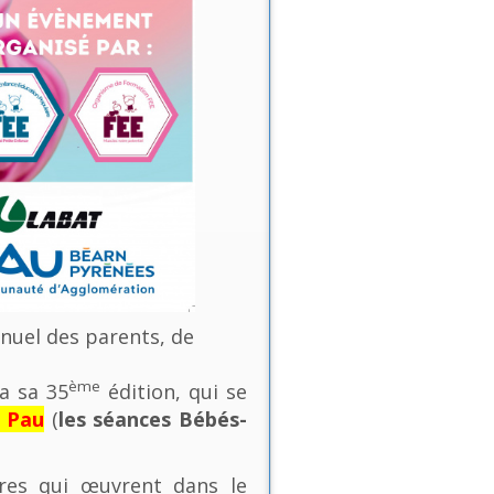
nnuel des parents, de
ème
a sa 35
édition, qui se
e Pau
(
les séances Bébés-
ures qui œuvrent dans le