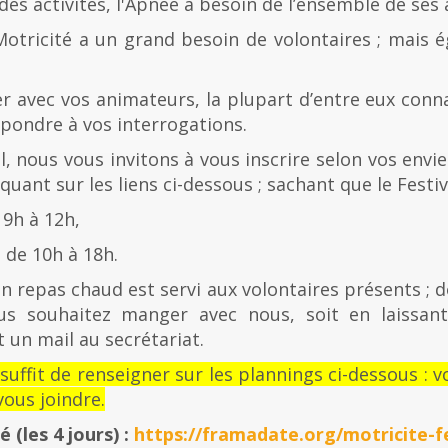
es activités, l'Apnée a besoin de l’ensemble de ses
Motricité a un grand besoin de volontaires ; mais 
er avec vos animateurs, la plupart d’entre eux con
épondre à vos interrogations.
al, nous vous invitons à vous inscrire selon vos envies
quant sur les liens ci-dessous ; sachant que le Festiv
 9h à 12h,
de 10h à 18h.
n repas chaud est servi aux volontaires présents ; d
us souhaitez manger avec nous, soit en laissan
 un mail au secrétariat.
l suffit de renseigner sur les plannings ci-dessous 
ous joindre.
té
(les 4 jours) :
https://framadate.org/motricite-fe