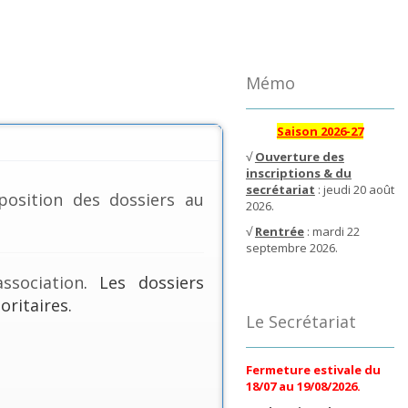
Mémo
Saison 2026-27
√
Ouverture des
inscriptions & du
secrétariat
: jeudi 20 août
position des dossiers au
2026.
√
Rentrée
: mardi 22
septembre 2026.
ssociation
. Les dossiers
oritaires.
Le Secrétariat
Fermeture estivale du
18/07 au 19/08/2026.