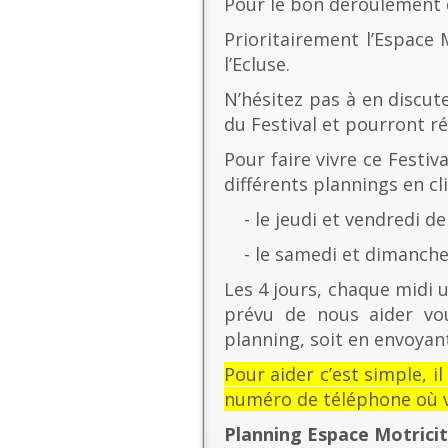
Pour le bon déroulement d
Prioritairement l’Espace 
l’Ecluse.
N’hésitez pas à en discut
du Festival et pourront r
Pour faire vivre ce Festiv
différents plannings en cli
- le jeudi et vendredi de
- le samedi et dimanche 
Les 4 jours, chaque midi u
prévu de nous aider vo
planning, soit en envoyant
Pour aider c’est simple, i
numéro de téléphone où v
Planning Espace Motrici