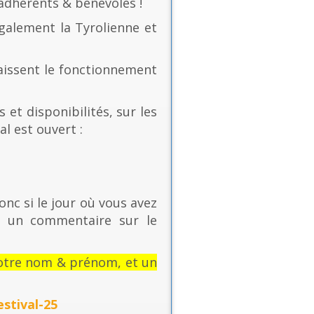
 adhérents & bénévoles !
également la Tyrolienne et
naissent le fonctionnement
 et disponibilités, sur les
al est ouvert :
onc si le jour où vous avez
t un commentaire sur le
: votre nom & prénom, et un
stival-25