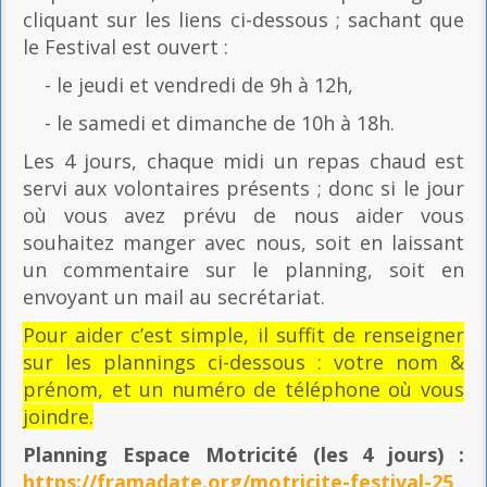
cliquant sur les liens ci-dessous ; sachant que
le Festival est ouvert :
- le jeudi et vendredi de 9h à 12h,
- le samedi et dimanche de 10h à 18h.
Les 4 jours, chaque midi un repas chaud est
servi aux volontaires présents ; donc si le jour
où vous avez prévu de nous aider vous
souhaitez manger avec nous, soit en laissant
un commentaire sur le planning, soit en
envoyant un mail au secrétariat.
Pour aider c’est simple, il suffit de renseigner
sur les plannings ci-dessous : votre nom &
prénom, et un numéro de téléphone où vous
joindre.
Planning Espace Motricité
(les 4 jours) :
https://framadate.org/motricite-festival-25