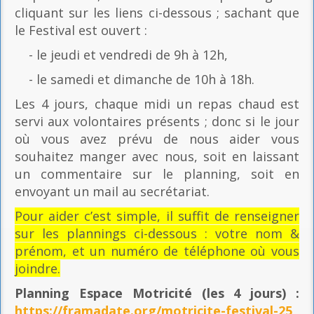
cliquant sur les liens ci-dessous ; sachant que
le Festival est ouvert :
- le jeudi et vendredi de 9h à 12h,
- le samedi et dimanche de 10h à 18h.
Les 4 jours, chaque midi un repas chaud est
servi aux volontaires présents ; donc si le jour
où vous avez prévu de nous aider vous
souhaitez manger avec nous, soit en laissant
un commentaire sur le planning, soit en
envoyant un mail au secrétariat.
Pour aider c’est simple, il suffit de renseigner
sur les plannings ci-dessous : votre nom &
prénom, et un numéro de téléphone où vous
joindre.
Planning Espace Motricité
(les 4 jours) :
https://framadate.org/motricite-festival-25