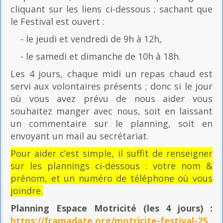
cliquant sur les liens ci-dessous ; sachant que
le Festival est ouvert :
- le jeudi et vendredi de 9h à 12h,
- le samedi et dimanche de 10h à 18h.
Les 4 jours, chaque midi un repas chaud est
servi aux volontaires présents ; donc si le jour
où vous avez prévu de nous aider vous
souhaitez manger avec nous, soit en laissant
un commentaire sur le planning, soit en
envoyant un mail au secrétariat.
Pour aider c’est simple, il suffit de renseigner
sur les plannings ci-dessous : votre nom &
prénom, et un numéro de téléphone où vous
joindre.
Planning Espace Motricité
(les 4 jours) :
https://framadate.org/motricite-festival-25