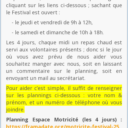
cliquant sur les liens ci-dessous ; sachant que
le Festival est ouvert :
- le jeudi et vendredi de 9h à 12h,
- le samedi et dimanche de 10h à 18h.
Les 4 jours, chaque midi un repas chaud est
servi aux volontaires présents ; donc si le jour
où vous avez prévu de nous aider vous
souhaitez manger avec nous, soit en laissant
un commentaire sur le planning, soit en
envoyant un mail au secrétariat.
Pour aider c’est simple, il suffit de renseigner
sur les plannings ci-dessous : votre nom &
prénom, et un numéro de téléphone où vous
joindre.
Planning Espace Motricité
(les 4 jours) :
https://framadate.org/motricite-festival-25