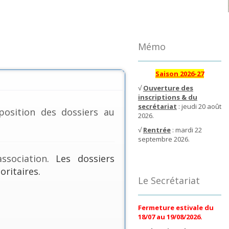
Mémo
Saison 2026-27
√
Ouverture des
inscriptions & du
secrétariat
: jeudi 20 août
position des dossiers au
2026.
√
Rentrée
: mardi 22
septembre 2026.
ssociation
. Les dossiers
oritaires.
Le Secrétariat
Fermeture estivale du
18/07 au 19/08/2026.