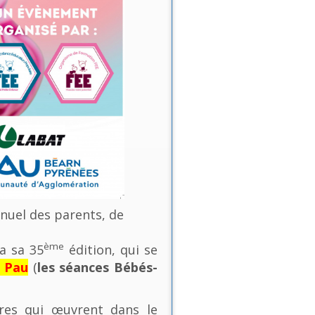
nnuel des parents, de
ème
a sa 35
édition, qui se
e Pau
(
les séances Bébés-
ures qui œuvrent dans le