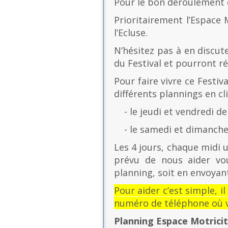
Pour le bon déroulement d
Prioritairement l’Espace 
l’Ecluse.
N’hésitez pas à en discut
du Festival et pourront r
Pour faire vivre ce Festiv
différents plannings en cli
- le jeudi et vendredi de
- le samedi et dimanche 
Les 4 jours, chaque midi u
prévu de nous aider vo
planning, soit en envoyant
Pour aider c’est simple, i
numéro de téléphone où v
Planning Espace Motrici