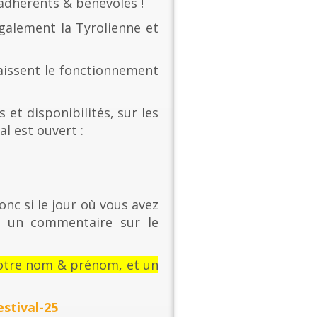
 adhérents & bénévoles !
également la Tyrolienne et
naissent le fonctionnement
 et disponibilités, sur les
al est ouvert :
onc si le jour où vous avez
t un commentaire sur le
: votre nom & prénom, et un
stival-25