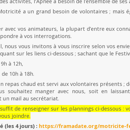
es activités, l'Apnée a besoin de l’ensemble de ses
Motricité a un grand besoin de volontaires ; mais 
er avec vos animateurs, la plupart d’entre eux con
épondre à vos interrogations.
al, nous vous invitons à vous inscrire selon vos envies
quant sur les liens ci-dessous ; sachant que le Festiv
 9h à 12h,
de 10h à 18h.
n repas chaud est servi aux volontaires présents ; d
us souhaitez manger avec nous, soit en laissan
 un mail au secrétariat.
l suffit de renseigner sur les plannings ci-dessous 
ous joindre.
té
(les 4 jours) :
https://framadate.org/motricite-fe