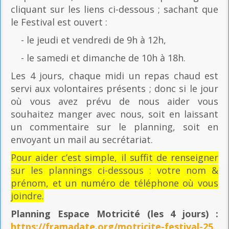
cliquant sur les liens ci-dessous ; sachant que
le Festival est ouvert :
- le jeudi et vendredi de 9h à 12h,
- le samedi et dimanche de 10h à 18h.
Les 4 jours, chaque midi un repas chaud est
servi aux volontaires présents ; donc si le jour
où vous avez prévu de nous aider vous
souhaitez manger avec nous, soit en laissant
un commentaire sur le planning, soit en
envoyant un mail au secrétariat.
Pour aider c’est simple, il suffit de renseigner
sur les plannings ci-dessous : votre nom &
prénom, et un numéro de téléphone où vous
joindre.
Planning Espace Motricité
(les 4 jours) :
https://framadate.org/motricite-festival-25