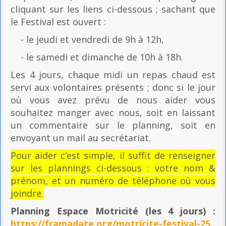
cliquant sur les liens ci-dessous ; sachant que
le Festival est ouvert :
- le jeudi et vendredi de 9h à 12h,
- le samedi et dimanche de 10h à 18h.
Les 4 jours, chaque midi un repas chaud est
servi aux volontaires présents ; donc si le jour
où vous avez prévu de nous aider vous
souhaitez manger avec nous, soit en laissant
un commentaire sur le planning, soit en
envoyant un mail au secrétariat.
Pour aider c’est simple, il suffit de renseigner
sur les plannings ci-dessous : votre nom &
prénom, et un numéro de téléphone où vous
joindre.
Planning Espace Motricité
(les 4 jours) :
https://framadate.org/motricite-festival-25