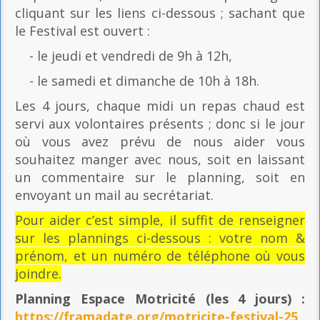
cliquant sur les liens ci-dessous ; sachant que
le Festival est ouvert :
- le jeudi et vendredi de 9h à 12h,
- le samedi et dimanche de 10h à 18h.
Les 4 jours, chaque midi un repas chaud est
servi aux volontaires présents ; donc si le jour
où vous avez prévu de nous aider vous
souhaitez manger avec nous, soit en laissant
un commentaire sur le planning, soit en
envoyant un mail au secrétariat.
Pour aider c’est simple, il suffit de renseigner
sur les plannings ci-dessous : votre nom &
prénom, et un numéro de téléphone où vous
joindre.
Planning Espace Motricité
(les 4 jours) :
https://framadate.org/motricite-festival-25