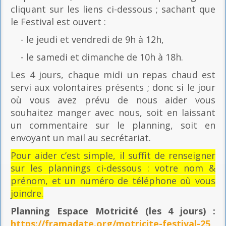
cliquant sur les liens ci-dessous ; sachant que
le Festival est ouvert :
- le jeudi et vendredi de 9h à 12h,
- le samedi et dimanche de 10h à 18h.
Les 4 jours, chaque midi un repas chaud est
servi aux volontaires présents ; donc si le jour
où vous avez prévu de nous aider vous
souhaitez manger avec nous, soit en laissant
un commentaire sur le planning, soit en
envoyant un mail au secrétariat.
Pour aider c’est simple, il suffit de renseigner
sur les plannings ci-dessous : votre nom &
prénom, et un numéro de téléphone où vous
joindre.
Planning Espace Motricité
(les 4 jours) :
https://framadate.org/motricite-festival-25