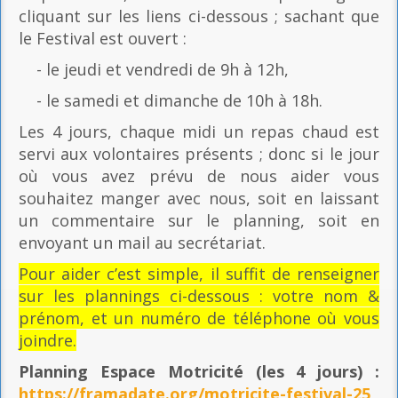
cliquant sur les liens ci-dessous ; sachant que
le Festival est ouvert :
- le jeudi et vendredi de 9h à 12h,
- le samedi et dimanche de 10h à 18h.
Les 4 jours, chaque midi un repas chaud est
servi aux volontaires présents ; donc si le jour
où vous avez prévu de nous aider vous
souhaitez manger avec nous, soit en laissant
un commentaire sur le planning, soit en
envoyant un mail au secrétariat.
Pour aider c’est simple, il suffit de renseigner
sur les plannings ci-dessous : votre nom &
prénom, et un numéro de téléphone où vous
joindre.
Planning Espace Motricité
(les 4 jours) :
https://framadate.org/motricite-festival-25