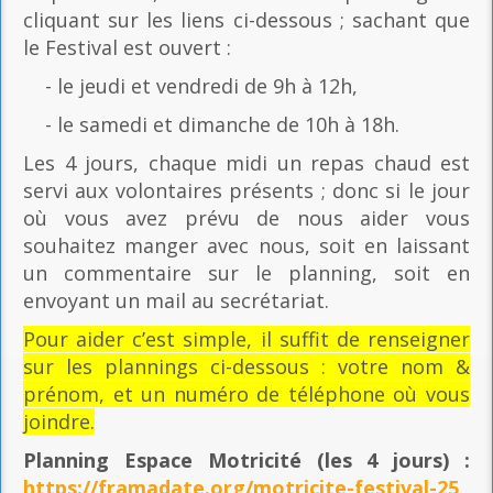
cliquant sur les liens ci-dessous ; sachant que
le Festival est ouvert :
- le jeudi et vendredi de 9h à 12h,
- le samedi et dimanche de 10h à 18h.
Les 4 jours, chaque midi un repas chaud est
servi aux volontaires présents ; donc si le jour
où vous avez prévu de nous aider vous
souhaitez manger avec nous, soit en laissant
un commentaire sur le planning, soit en
envoyant un mail au secrétariat.
Pour aider c’est simple, il suffit de renseigner
sur les plannings ci-dessous : votre nom &
prénom, et un numéro de téléphone où vous
joindre.
Planning Espace Motricité
(les 4 jours) :
https://framadate.org/motricite-festival-25