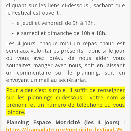
cliquant sur les liens ci-dessous ; sachant que
le Festival est ouvert :
- le jeudi et vendredi de 9h à 12h,
- le samedi et dimanche de 10h à 18h.
Les 4 jours, chaque midi un repas chaud est
servi aux volontaires présents ; donc si le jour
où vous avez prévu de nous aider vous
souhaitez manger avec nous, soit en laissant
un commentaire sur le planning, soit en
envoyant un mail au secrétariat.
Pour aider c’est simple, il suffit de renseigner
sur les plannings ci-dessous : votre nom &
prénom, et un numéro de téléphone où vous
joindre.
Planning Espace Motricité
(les 4 jours) :
https://framadate.org/motricite-festival-25