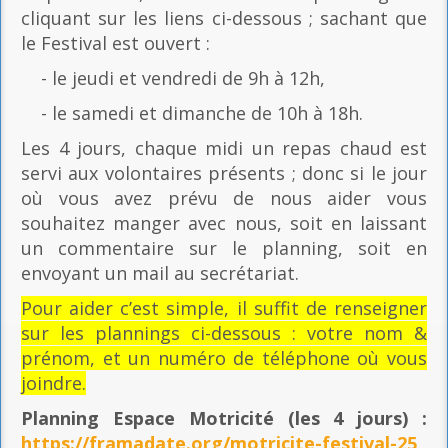
cliquant sur les liens ci-dessous ; sachant que
le Festival est ouvert :
- le jeudi et vendredi de 9h à 12h,
- le samedi et dimanche de 10h à 18h.
Les 4 jours, chaque midi un repas chaud est
servi aux volontaires présents ; donc si le jour
où vous avez prévu de nous aider vous
souhaitez manger avec nous, soit en laissant
un commentaire sur le planning, soit en
envoyant un mail au secrétariat.
Pour aider c’est simple, il suffit de renseigner
sur les plannings ci-dessous : votre nom &
prénom, et un numéro de téléphone où vous
joindre.
Planning Espace Motricité
(les 4 jours) :
https://framadate.org/motricite-festival-25