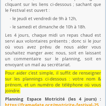
cliquant sur les liens ci-dessous ; sachant que
le Festival est ouvert :
- le jeudi et vendredi de 9h à 12h,
- le samedi et dimanche de 10h à 18h.
Les 4 jours, chaque midi un repas chaud est
servi aux volontaires présents ; donc si le jour
où vous avez prévu de nous aider vous
souhaitez manger avec nous, soit en laissant
un commentaire sur le planning, soit en
envoyant un mail au secrétariat.
Pour aider c’est simple, il suffit de renseigner
sur les plannings ci-dessous : votre nom &
prénom, et un numéro de téléphone où vous
joindre.
Planning Espace Motricité
(les 4 jours) :
https://framadate.org/motricite-festival-25