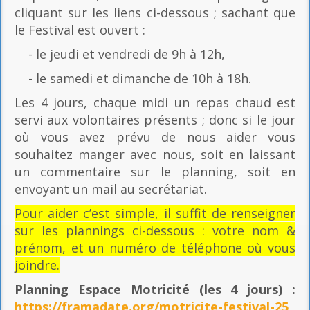
cliquant sur les liens ci-dessous ; sachant que
le Festival est ouvert :
- le jeudi et vendredi de 9h à 12h,
- le samedi et dimanche de 10h à 18h.
Les 4 jours, chaque midi un repas chaud est
servi aux volontaires présents ; donc si le jour
où vous avez prévu de nous aider vous
souhaitez manger avec nous, soit en laissant
un commentaire sur le planning, soit en
envoyant un mail au secrétariat.
Pour aider c’est simple, il suffit de renseigner
sur les plannings ci-dessous : votre nom &
prénom, et un numéro de téléphone où vous
joindre.
Planning Espace Motricité
(les 4 jours) :
https://framadate.org/motricite-festival-25