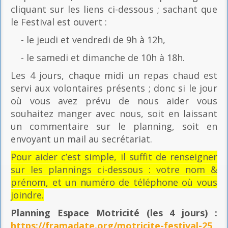
cliquant sur les liens ci-dessous ; sachant que
le Festival est ouvert :
- le jeudi et vendredi de 9h à 12h,
- le samedi et dimanche de 10h à 18h.
Les 4 jours, chaque midi un repas chaud est
servi aux volontaires présents ; donc si le jour
où vous avez prévu de nous aider vous
souhaitez manger avec nous, soit en laissant
un commentaire sur le planning, soit en
envoyant un mail au secrétariat.
Pour aider c’est simple, il suffit de renseigner
sur les plannings ci-dessous : votre nom &
prénom, et un numéro de téléphone où vous
joindre.
Planning Espace Motricité
(les 4 jours) :
https://framadate.org/motricite-festival-25