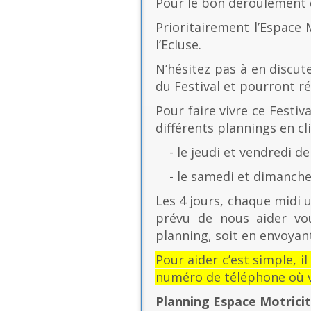
Pour le bon déroulement d
Prioritairement l’Espace 
l’Ecluse.
N’hésitez pas à en discut
du Festival et pourront r
Pour faire vivre ce Festiv
différents plannings en cli
- le jeudi et vendredi de
- le samedi et dimanche 
Les 4 jours, chaque midi u
prévu de nous aider vo
planning, soit en envoyant
Pour aider c’est simple, i
numéro de téléphone où v
Planning Espace Motrici