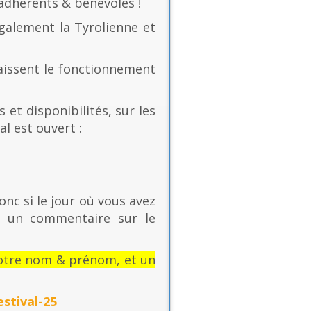
 adhérents & bénévoles !
également la Tyrolienne et
naissent le fonctionnement
 et disponibilités, sur les
al est ouvert :
onc si le jour où vous avez
t un commentaire sur le
: votre nom & prénom, et un
stival-25