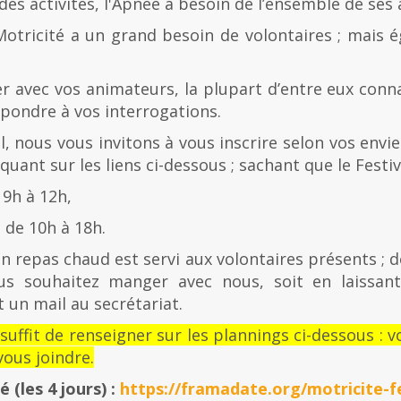
es activités, l'Apnée a besoin de l’ensemble de ses
Motricité a un grand besoin de volontaires ; mais 
er avec vos animateurs, la plupart d’entre eux con
épondre à vos interrogations.
al, nous vous invitons à vous inscrire selon vos envies
quant sur les liens ci-dessous ; sachant que le Festiv
 9h à 12h,
de 10h à 18h.
n repas chaud est servi aux volontaires présents ; d
us souhaitez manger avec nous, soit en laissan
 un mail au secrétariat.
l suffit de renseigner sur les plannings ci-dessous 
ous joindre.
té
(les 4 jours) :
https://framadate.org/motricite-fe