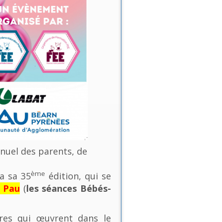
nnuel des parents, de
ème
a sa 35
édition, qui se
e Pau
(
les séances Bébés-
ures qui œuvrent dans le