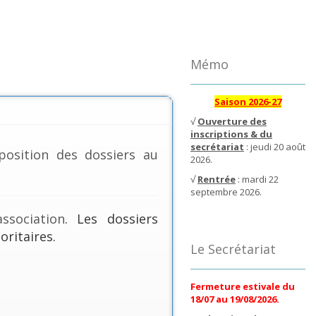
Mémo
Saison 2026-27
√
Ouverture des
inscriptions & du
secrétariat
: jeudi 20 août
position des dossiers au
2026.
√
Rentrée
: mardi 22
septembre 2026.
ssociation
. Les dossiers
oritaires.
Le Secrétariat
Fermeture estivale du
18/07 au 19/08/2026.