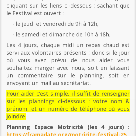
cliquant sur les liens ci-dessous ; sachant que
le Festival est ouvert :
- le jeudi et vendredi de 9h à 12h,
- le samedi et dimanche de 10h à 18h.
Les 4 jours, chaque midi un repas chaud est
servi aux volontaires présents ; donc si le jour
où vous avez prévu de nous aider vous
souhaitez manger avec nous, soit en laissant
un commentaire sur le planning, soit en
envoyant un mail au secrétariat.
Pour aider c’est simple, il suffit de renseigner
sur les plannings ci-dessous : votre nom &
prénom, et un numéro de téléphone où vous
joindre.
Planning Espace Motricité
(les 4 jours) :
https://framadate.org/motricite-festival-25