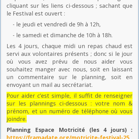
cliquant sur les liens ci-dessous ; sachant que
le Festival est ouvert :
- le jeudi et vendredi de 9h à 12h,
- le samedi et dimanche de 10h à 18h.
Les 4 jours, chaque midi un repas chaud est
servi aux volontaires présents ; donc si le jour
où vous avez prévu de nous aider vous
souhaitez manger avec nous, soit en laissant
un commentaire sur le planning, soit en
envoyant un mail au secrétariat.
Pour aider c’est simple, il suffit de renseigner
sur les plannings ci-dessous : votre nom &
prénom, et un numéro de téléphone où vous
joindre.
Planning Espace Motricité
(les 4 jours) :
https://framadate.org/motricite-festival-25