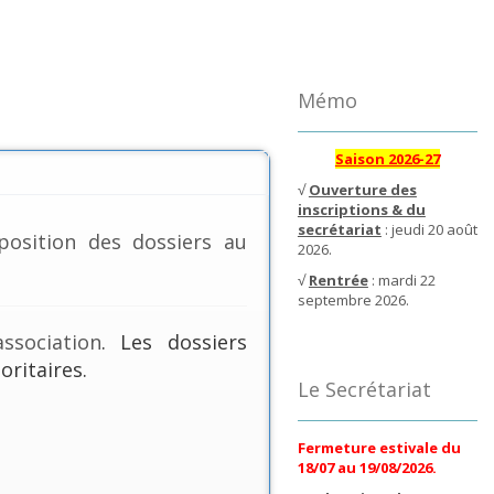
Mémo
Saison 2026-27
√
Ouverture des
inscriptions & du
secrétariat
: jeudi 20 août
position des dossiers au
2026.
√
Rentrée
: mardi 22
septembre 2026.
ssociation
. Les dossiers
oritaires.
Le Secrétariat
Fermeture estivale du
18/07 au 19/08/2026.