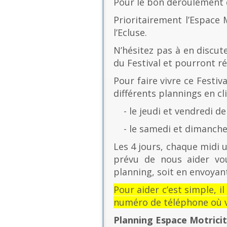
Pour le bon déroulement d
Prioritairement l’Espace 
l’Ecluse.
N’hésitez pas à en discut
du Festival et pourront r
Pour faire vivre ce Festiv
différents plannings en cli
- le jeudi et vendredi de
- le samedi et dimanche 
Les 4 jours, chaque midi u
prévu de nous aider vo
planning, soit en envoyant
Pour aider c’est simple, i
numéro de téléphone où v
Planning Espace Motrici