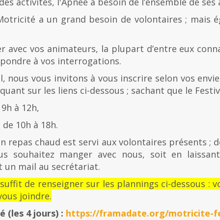
es activités, l'Apnée a besoin de l’ensemble de ses
Motricité a un grand besoin de volontaires ; mais 
er avec vos animateurs, la plupart d’entre eux con
épondre à vos interrogations.
al, nous vous invitons à vous inscrire selon vos envies
quant sur les liens ci-dessous ; sachant que le Festiv
 9h à 12h,
de 10h à 18h.
n repas chaud est servi aux volontaires présents ; d
us souhaitez manger avec nous, soit en laissan
 un mail au secrétariat.
l suffit de renseigner sur les plannings ci-dessous 
ous joindre.
té
(les 4 jours) :
https://framadate.org/motricite-fe