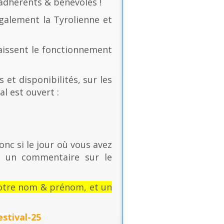
 adhérents & bénévoles !
également la Tyrolienne et
naissent le fonctionnement
 et disponibilités, sur les
al est ouvert :
onc si le jour où vous avez
t un commentaire sur le
: votre nom & prénom, et un
stival-25