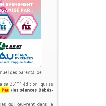
nnuel des parents, de
ème
a sa 35
édition, qui se
e Pau
(
les séances Bébés-
ures qui œuvrent dans le