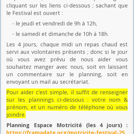
cliquant sur les liens ci-dessous ; sachant que
le Festival est ouvert :
- le jeudi et vendredi de 9h à 12h,
- le samedi et dimanche de 10h à 18h.
Les 4 jours, chaque midi un repas chaud est
servi aux volontaires présents ; donc si le jour
où vous avez prévu de nous aider vous
souhaitez manger avec nous, soit en laissant
un commentaire sur le planning, soit en
envoyant un mail au secrétariat.
Pour aider c’est simple, il suffit de renseigner
sur les plannings ci-dessous : votre nom &
prénom, et un numéro de téléphone où vous
joindre.
Planning Espace Motricité
(les 4 jours) :
https://framadate.org/motricite-festival-25