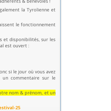
 adhérents & bénévoles !
également la Tyrolienne et
naissent le fonctionnement
 et disponibilités, sur les
al est ouvert :
onc si le jour où vous avez
t un commentaire sur le
: votre nom & prénom, et un
stival-25