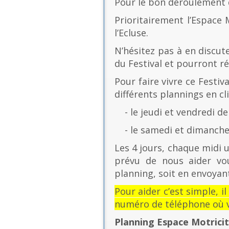
Pour le bon déroulement d
Prioritairement l’Espace 
l’Ecluse.
N’hésitez pas à en discut
du Festival et pourront r
Pour faire vivre ce Festiv
différents plannings en cli
- le jeudi et vendredi de
- le samedi et dimanche 
Les 4 jours, chaque midi u
prévu de nous aider vo
planning, soit en envoyant
Pour aider c’est simple, i
numéro de téléphone où v
Planning Espace Motrici