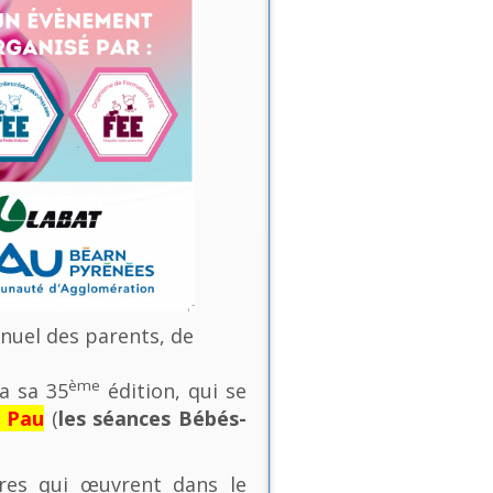
nnuel des parents, de
ème
a sa 35
édition, qui se
e Pau
(
les séances Bébés-
ures qui œuvrent dans le