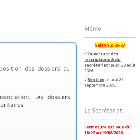
Mémo
Saison 2026-27
√
Ouverture des
inscriptions & du
secrétariat
: jeudi 20 août
position des dossiers au
2026.
√
Rentrée
: mardi 22
septembre 2026.
ssociation
. Les dossiers
oritaires.
Le Secrétariat
Fermeture estivale du
18/07 au 19/08/2026.