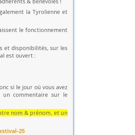
 adhérents & bénévoles !
également la Tyrolienne et
naissent le fonctionnement
 et disponibilités, sur les
al est ouvert :
onc si le jour où vous avez
t un commentaire sur le
: votre nom & prénom, et un
stival-25