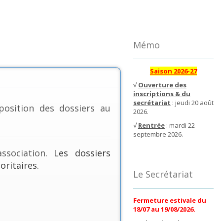
Mémo
Saison 2026-27
√
Ouverture des
inscriptions & du
secrétariat
: jeudi 20 août
position des dossiers au
2026.
√
Rentrée
: mardi 22
septembre 2026.
ssociation
. Les dossiers
oritaires.
Le Secrétariat
Fermeture estivale du
18/07 au 19/08/2026.