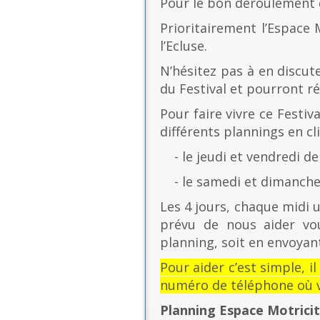
Pour le bon déroulement d
Prioritairement l’Espace 
l’Ecluse.
N’hésitez pas à en discut
du Festival et pourront r
Pour faire vivre ce Festiv
différents plannings en cli
- le jeudi et vendredi de
- le samedi et dimanche 
Les 4 jours, chaque midi u
prévu de nous aider vo
planning, soit en envoyant
Pour aider c’est simple, i
numéro de téléphone où v
Planning Espace Motrici