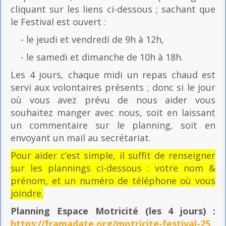
cliquant sur les liens ci-dessous ; sachant que
le Festival est ouvert :
- le jeudi et vendredi de 9h à 12h,
- le samedi et dimanche de 10h à 18h.
Les 4 jours, chaque midi un repas chaud est
servi aux volontaires présents ; donc si le jour
où vous avez prévu de nous aider vous
souhaitez manger avec nous, soit en laissant
un commentaire sur le planning, soit en
envoyant un mail au secrétariat.
Pour aider c’est simple, il suffit de renseigner
sur les plannings ci-dessous : votre nom &
prénom, et un numéro de téléphone où vous
joindre.
Planning Espace Motricité
(les 4 jours) :
https://framadate.org/motricite-festival-25