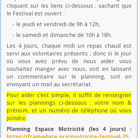
cliquant sur les liens ci-dessous ; sachant que
le Festival est ouvert :
- le jeudi et vendredi de 9h à 12h,
- le samedi et dimanche de 10h à 18h.
Les 4 jours, chaque midi un repas chaud est
servi aux volontaires présents ; donc si le jour
où vous avez prévu de nous aider vous
souhaitez manger avec nous, soit en laissant
un commentaire sur le planning, soit en
envoyant un mail au secrétariat.
Pour aider c’est simple, il suffit de renseigner
sur les plannings ci-dessous : votre nom &
prénom, et un numéro de téléphone où vous
joindre.
Planning Espace Motricité
(les 4 jours) :
https://framadate.org/motricite-festival-25