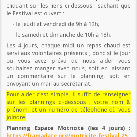
cliquant sur les liens ci-dessous ; sachant que
le Festival est ouvert :
- le jeudi et vendredi de 9h à 12h,
- le samedi et dimanche de 10h à 18h.
Les 4 jours, chaque midi un repas chaud est
servi aux volontaires présents ; donc si le jour
où vous avez prévu de nous aider vous
souhaitez manger avec nous, soit en laissant
un commentaire sur le planning, soit en
envoyant un mail au secrétariat.
Pour aider c’est simple, il suffit de renseigner
sur les plannings ci-dessous : votre nom &
prénom, et un numéro de téléphone où vous
joindre.
Planning Espace Motricité
(les 4 jours) :
https://framadate.org/motricite-festival-25