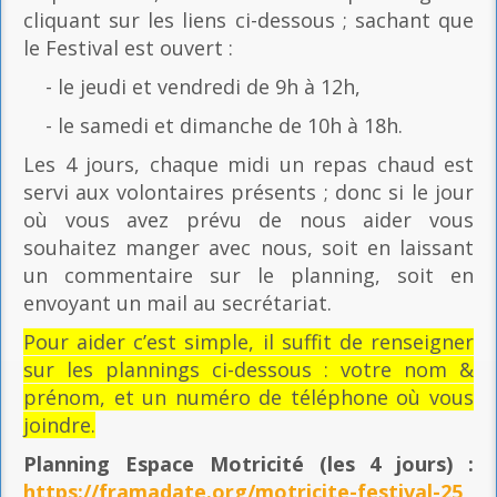
cliquant sur les liens ci-dessous ; sachant que
le Festival est ouvert :
- le jeudi et vendredi de 9h à 12h,
- le samedi et dimanche de 10h à 18h.
Les 4 jours, chaque midi un repas chaud est
servi aux volontaires présents ; donc si le jour
où vous avez prévu de nous aider vous
souhaitez manger avec nous, soit en laissant
un commentaire sur le planning, soit en
envoyant un mail au secrétariat.
Pour aider c’est simple, il suffit de renseigner
sur les plannings ci-dessous : votre nom &
prénom, et un numéro de téléphone où vous
joindre.
Planning Espace Motricité
(les 4 jours) :
https://framadate.org/motricite-festival-25