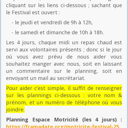
cliquant sur les liens ci-dessous ; sachant que
le Festival est ouvert :
- le jeudi et vendredi de 9h à 12h,
- le samedi et dimanche de 10h à 18h.
Les 4 jours, chaque midi un repas chaud est
servi aux volontaires présents ; donc si le jour
où vous avez prévu de nous aider vous
souhaitez manger avec nous, soit en laissant
un commentaire sur le planning, soit en
envoyant un mail au secrétariat.
Pour aider c’est simple, il suffit de renseigner
sur les plannings ci-dessous : votre nom &
prénom, et un numéro de téléphone où vous
joindre.
Planning Espace Motricité
(les 4 jours) :
https://framadate.org/motricite-festival-25