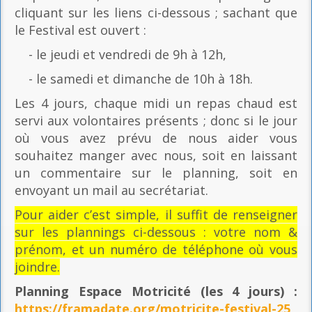
cliquant sur les liens ci-dessous ; sachant que
le Festival est ouvert :
- le jeudi et vendredi de 9h à 12h,
- le samedi et dimanche de 10h à 18h.
Les 4 jours, chaque midi un repas chaud est
servi aux volontaires présents ; donc si le jour
où vous avez prévu de nous aider vous
souhaitez manger avec nous, soit en laissant
un commentaire sur le planning, soit en
envoyant un mail au secrétariat.
Pour aider c’est simple, il suffit de renseigner
sur les plannings ci-dessous : votre nom &
prénom, et un numéro de téléphone où vous
joindre.
Planning Espace Motricité
(les 4 jours) :
https://framadate.org/motricite-festival-25