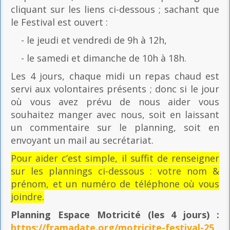
cliquant sur les liens ci-dessous ; sachant que
le Festival est ouvert :
- le jeudi et vendredi de 9h à 12h,
- le samedi et dimanche de 10h à 18h.
Les 4 jours, chaque midi un repas chaud est
servi aux volontaires présents ; donc si le jour
où vous avez prévu de nous aider vous
souhaitez manger avec nous, soit en laissant
un commentaire sur le planning, soit en
envoyant un mail au secrétariat.
Pour aider c’est simple, il suffit de renseigner
sur les plannings ci-dessous : votre nom &
prénom, et un numéro de téléphone où vous
joindre.
Planning Espace Motricité
(les 4 jours) :
https://framadate.org/motricite-festival-25