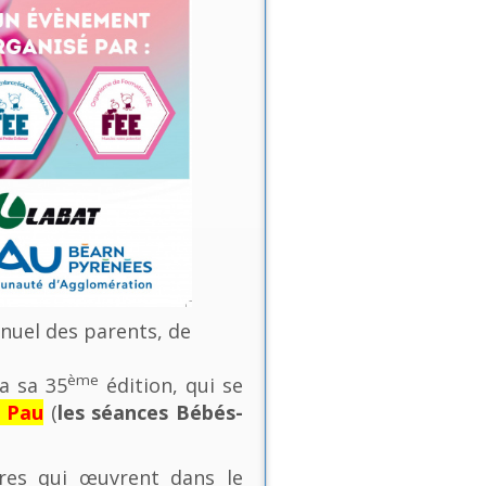
nnuel des parents, de
ème
a sa 35
édition, qui se
e Pau
(
les séances Bébés-
ures qui œuvrent dans le