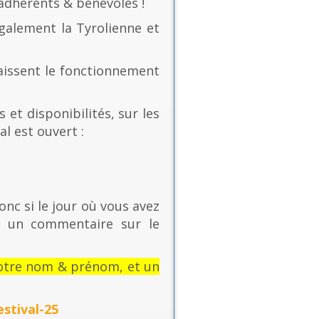
 adhérents & bénévoles !
également la Tyrolienne et
naissent le fonctionnement
 et disponibilités, sur les
al est ouvert :
onc si le jour où vous avez
t un commentaire sur le
: votre nom & prénom, et un
stival-25