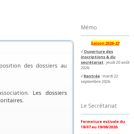
Mémo
Saison 2026-27
√
Ouverture des
inscriptions & du
secrétariat
: jeudi 20 août
position des dossiers au
2026.
√
Rentrée
: mardi 22
septembre 2026.
ssociation
. Les dossiers
oritaires.
Le Secrétariat
Fermeture estivale du
18/07 au 19/08/2026.