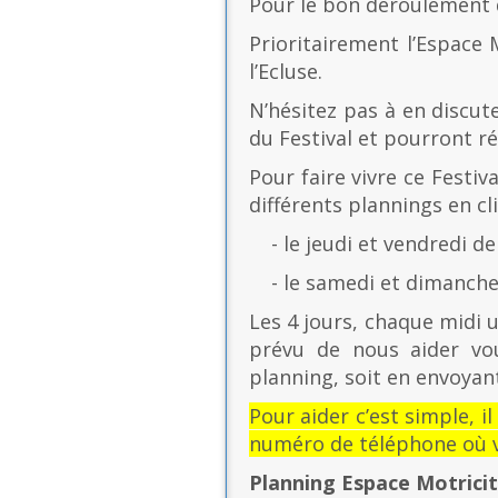
Pour le bon déroulement d
Prioritairement l’Espace 
l’Ecluse.
N’hésitez pas à en discut
du Festival et pourront r
Pour faire vivre ce Festiv
différents plannings en cli
- le jeudi et vendredi de
- le samedi et dimanche 
Les 4 jours, chaque midi u
prévu de nous aider vo
planning, soit en envoyant
Pour aider c’est simple, i
numéro de téléphone où v
Planning Espace Motrici