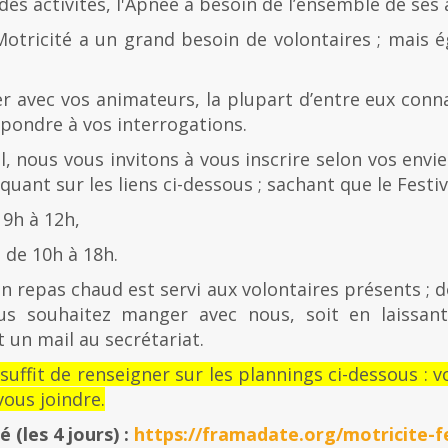
es activités, l'Apnée a besoin de l’ensemble de ses
Motricité a un grand besoin de volontaires ; mais 
er avec vos animateurs, la plupart d’entre eux con
épondre à vos interrogations.
al, nous vous invitons à vous inscrire selon vos envies
quant sur les liens ci-dessous ; sachant que le Festiv
 9h à 12h,
de 10h à 18h.
n repas chaud est servi aux volontaires présents ; d
us souhaitez manger avec nous, soit en laissan
 un mail au secrétariat.
l suffit de renseigner sur les plannings ci-dessous 
ous joindre.
té
(les 4 jours) :
https://framadate.org/motricite-fe