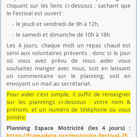
cliquant sur les liens ci-dessous ; sachant que
le Festival est ouvert :
- le jeudi et vendredi de 9h à 12h,
- le samedi et dimanche de 10h à 18h.
Les 4 jours, chaque midi un repas chaud est
servi aux volontaires présents ; donc si le jour
où vous avez prévu de nous aider vous
souhaitez manger avec nous, soit en laissant
un commentaire sur le planning, soit en
envoyant un mail au secrétariat.
Pour aider c’est simple, il suffit de renseigner
sur les plannings ci-dessous : votre nom &
prénom, et un numéro de téléphone où vous
joindre.
Planning Espace Motricité
(les 4 jours) :
https://framadate.org/motricite-festival-25