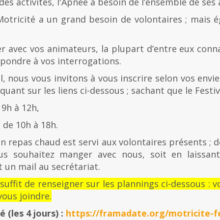
es activités, l'Apnée a besoin de l’ensemble de ses
Motricité a un grand besoin de volontaires ; mais 
er avec vos animateurs, la plupart d’entre eux con
épondre à vos interrogations.
al, nous vous invitons à vous inscrire selon vos envies
quant sur les liens ci-dessous ; sachant que le Festiv
 9h à 12h,
de 10h à 18h.
n repas chaud est servi aux volontaires présents ; d
us souhaitez manger avec nous, soit en laissan
 un mail au secrétariat.
l suffit de renseigner sur les plannings ci-dessous 
ous joindre.
té
(les 4 jours) :
https://framadate.org/motricite-fe