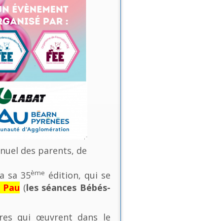
nnuel des parents, de
ème
a sa 35
édition, qui se
e Pau
(
les séances Bébés-
ures qui œuvrent dans le