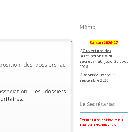
Mémo
Saison 2026-27
√
Ouverture des
inscriptions & du
secrétariat
: jeudi 20 août
position des dossiers au
2026.
√
Rentrée
: mardi 22
septembre 2026.
ssociation
. Les dossiers
oritaires.
Le Secrétariat
Fermeture estivale du
18/07 au 19/08/2026.