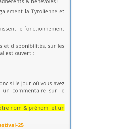
 adhérents & bénévoles !
également la Tyrolienne et
naissent le fonctionnement
 et disponibilités, sur les
al est ouvert :
onc si le jour où vous avez
t un commentaire sur le
: votre nom & prénom, et un
stival-25