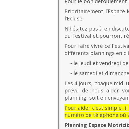
Pour le bon déroulement d
Prioritairement l’Espace 
l’Ecluse.
N’hésitez pas à en discut
du Festival et pourront r
Pour faire vivre ce Festiv
différents plannings en cli
- le jeudi et vendredi de
- le samedi et dimanche 
Les 4 jours, chaque midi u
prévu de nous aider vo
planning, soit en envoyant
Pour aider c’est simple, i
numéro de téléphone où v
Planning Espace Motrici