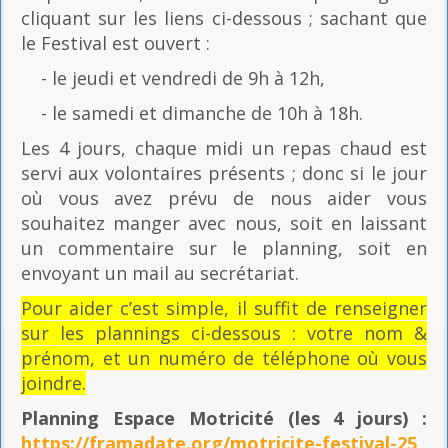
cliquant sur les liens ci-dessous ; sachant que
le Festival est ouvert :
- le jeudi et vendredi de 9h à 12h,
- le samedi et dimanche de 10h à 18h.
Les 4 jours, chaque midi un repas chaud est
servi aux volontaires présents ; donc si le jour
où vous avez prévu de nous aider vous
souhaitez manger avec nous, soit en laissant
un commentaire sur le planning, soit en
envoyant un mail au secrétariat.
Pour aider c’est simple, il suffit de renseigner
sur les plannings ci-dessous : votre nom &
prénom, et un numéro de téléphone où vous
joindre.
Planning Espace Motricité
(les 4 jours) :
https://framadate.org/motricite-festival-25