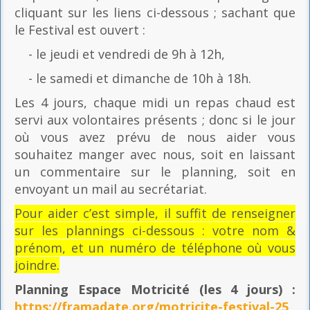
cliquant sur les liens ci-dessous ; sachant que
le Festival est ouvert :
- le jeudi et vendredi de 9h à 12h,
- le samedi et dimanche de 10h à 18h.
Les 4 jours, chaque midi un repas chaud est
servi aux volontaires présents ; donc si le jour
où vous avez prévu de nous aider vous
souhaitez manger avec nous, soit en laissant
un commentaire sur le planning, soit en
envoyant un mail au secrétariat.
Pour aider c’est simple, il suffit de renseigner
sur les plannings ci-dessous : votre nom &
prénom, et un numéro de téléphone où vous
joindre.
Planning Espace Motricité
(les 4 jours) :
https://framadate.org/motricite-festival-25