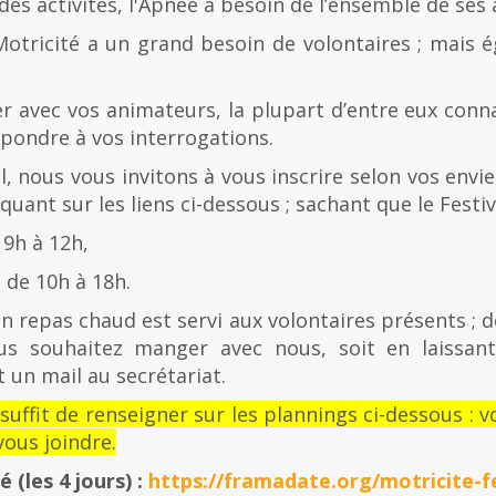
es activités, l'Apnée a besoin de l’ensemble de ses
Motricité a un grand besoin de volontaires ; mais 
er avec vos animateurs, la plupart d’entre eux con
épondre à vos interrogations.
al, nous vous invitons à vous inscrire selon vos envies
quant sur les liens ci-dessous ; sachant que le Festiv
 9h à 12h,
de 10h à 18h.
n repas chaud est servi aux volontaires présents ; d
us souhaitez manger avec nous, soit en laissan
 un mail au secrétariat.
l suffit de renseigner sur les plannings ci-dessous 
ous joindre.
té
(les 4 jours) :
https://framadate.org/motricite-fe