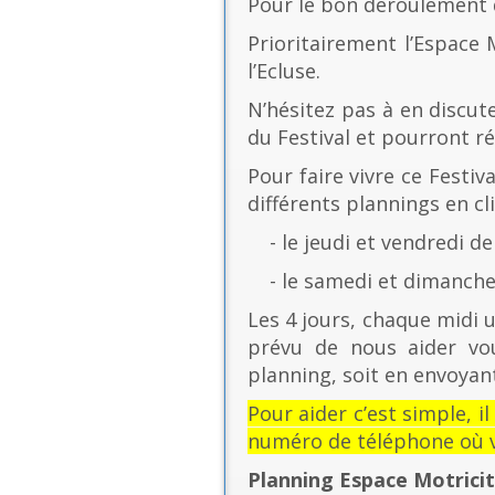
Pour le bon déroulement d
Prioritairement l’Espace 
l’Ecluse.
N’hésitez pas à en discut
du Festival et pourront r
Pour faire vivre ce Festiv
différents plannings en cli
- le jeudi et vendredi de
- le samedi et dimanche 
Les 4 jours, chaque midi u
prévu de nous aider vo
planning, soit en envoyant
Pour aider c’est simple, i
numéro de téléphone où v
Planning Espace Motrici