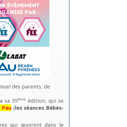
nnuel des parents, de
ème
a sa 35
édition, qui se
e Pau
(
les séances Bébés-
ures qui œuvrent dans le