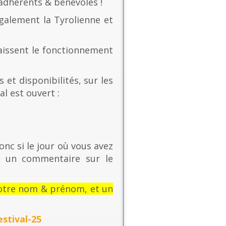
 adhérents & bénévoles !
également la Tyrolienne et
naissent le fonctionnement
 et disponibilités, sur les
al est ouvert :
onc si le jour où vous avez
t un commentaire sur le
: votre nom & prénom, et un
stival-25