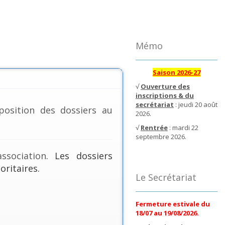
Mémo
Saison 2026-27
√
Ouverture des
inscriptions & du
secrétariat
: jeudi 20 août
position des dossiers au
2026.
√
Rentrée
: mardi 22
septembre 2026.
ssociation
. Les dossiers
oritaires.
Le Secrétariat
Fermeture estivale du
18/07 au 19/08/2026.