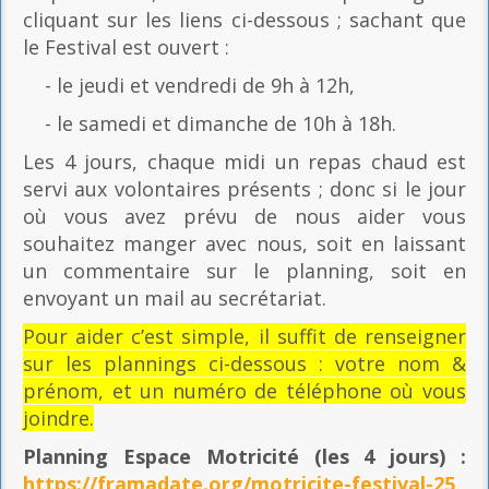
cliquant sur les liens ci-dessous ; sachant que
le Festival est ouvert :
- le jeudi et vendredi de 9h à 12h,
- le samedi et dimanche de 10h à 18h.
Les 4 jours, chaque midi un repas chaud est
servi aux volontaires présents ; donc si le jour
où vous avez prévu de nous aider vous
souhaitez manger avec nous, soit en laissant
un commentaire sur le planning, soit en
envoyant un mail au secrétariat.
Pour aider c’est simple, il suffit de renseigner
sur les plannings ci-dessous : votre nom &
prénom, et un numéro de téléphone où vous
joindre.
Planning Espace Motricité
(les 4 jours) :
https://framadate.org/motricite-festival-25