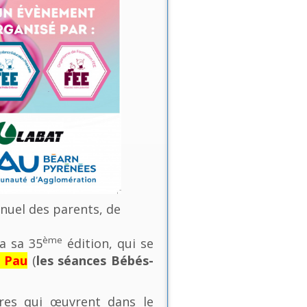
nnuel des parents, de
ème
a sa 35
édition, qui se
e Pau
(
les séances Bébés-
ures qui œuvrent dans le