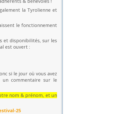
 adhérents & bénévoles !
également la Tyrolienne et
naissent le fonctionnement
 et disponibilités, sur les
al est ouvert :
onc si le jour où vous avez
t un commentaire sur le
: votre nom & prénom, et un
stival-25