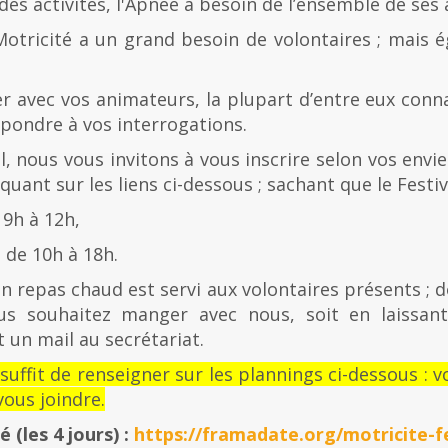
es activités, l'Apnée a besoin de l’ensemble de ses
Motricité a un grand besoin de volontaires ; mais 
er avec vos animateurs, la plupart d’entre eux con
épondre à vos interrogations.
al, nous vous invitons à vous inscrire selon vos envies
quant sur les liens ci-dessous ; sachant que le Festiv
 9h à 12h,
de 10h à 18h.
n repas chaud est servi aux volontaires présents ; d
us souhaitez manger avec nous, soit en laissan
 un mail au secrétariat.
l suffit de renseigner sur les plannings ci-dessous 
ous joindre.
té
(les 4 jours) :
https://framadate.org/motricite-fe