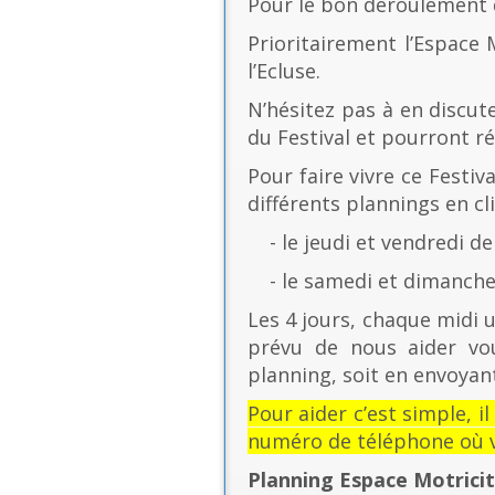
Pour le bon déroulement d
Prioritairement l’Espace 
l’Ecluse.
N’hésitez pas à en discut
du Festival et pourront r
Pour faire vivre ce Festiv
différents plannings en cli
- le jeudi et vendredi de
- le samedi et dimanche 
Les 4 jours, chaque midi u
prévu de nous aider vo
planning, soit en envoyant
Pour aider c’est simple, i
numéro de téléphone où v
Planning Espace Motrici