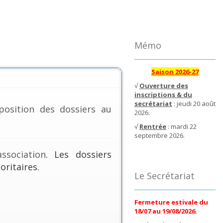
Mémo
Saison 2026-27
√
Ouverture des
inscriptions & du
secrétariat
: jeudi 20 août
position des dossiers au
2026.
√
Rentrée
: mardi 22
septembre 2026.
ssociation
. Les dossiers
oritaires.
Le Secrétariat
Fermeture estivale du
18/07 au 19/08/2026.