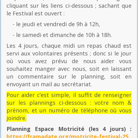
cliquant sur les liens ci-dessous ; sachant que
le Festival est ouvert :
- le jeudi et vendredi de 9h à 12h,
- le samedi et dimanche de 10h à 18h.
Les 4 jours, chaque midi un repas chaud est
servi aux volontaires présents ; donc si le jour
où vous avez prévu de nous aider vous
souhaitez manger avec nous, soit en laissant
un commentaire sur le planning, soit en
envoyant un mail au secrétariat.
Pour aider c’est simple, il suffit de renseigner
sur les plannings ci-dessous : votre nom &
prénom, et un numéro de téléphone où vous
joindre.
Planning Espace Motricité
(les 4 jours) :
https://framadate.org/motricite-festival-25