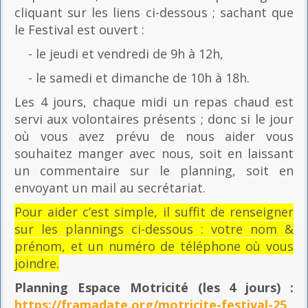
cliquant sur les liens ci-dessous ; sachant que
le Festival est ouvert :
- le jeudi et vendredi de 9h à 12h,
- le samedi et dimanche de 10h à 18h.
Les 4 jours, chaque midi un repas chaud est
servi aux volontaires présents ; donc si le jour
où vous avez prévu de nous aider vous
souhaitez manger avec nous, soit en laissant
un commentaire sur le planning, soit en
envoyant un mail au secrétariat.
Pour aider c’est simple, il suffit de renseigner
sur les plannings ci-dessous : votre nom &
prénom, et un numéro de téléphone où vous
joindre.
Planning Espace Motricité
(les 4 jours) :
https://framadate.org/motricite-festival-25