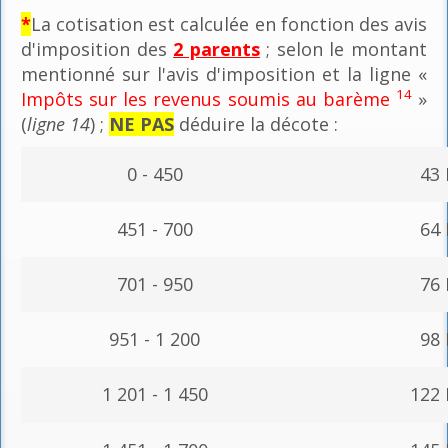
*
La cotisation est calculée en fonction des avis
d'imposition des
2 parents
; selon le montant
mentionné sur l'avis d'imposition et la ligne «
14
Impôts sur les revenus soumis au barème
»
(
ligne 14
) ;
NE PAS
déduire la décote :
0 - 450
43
451 - 700
64
701 - 950
76
951 - 1 200
98
1 201 - 1 450
122