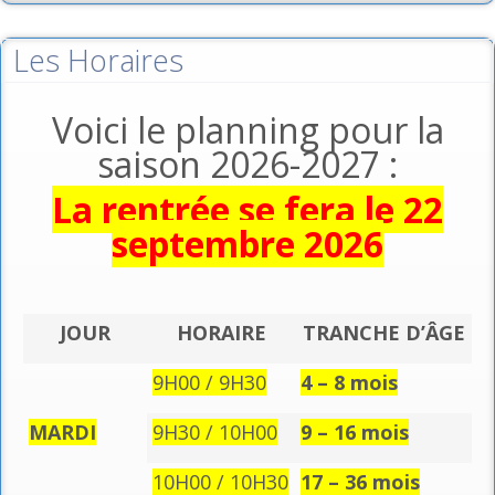
Les Horaires
Voici le planning pour la
saison 2026-2027 :
La rentrée se fera le 22
septembre 2026
JOUR
HORAIRE
TRANCHE D’ÂGE
9H00 / 9H30
4 – 8 mois
MARDI
9H30 / 10H00
9 – 16 mois
10H00 / 10H30
17 – 36 mois