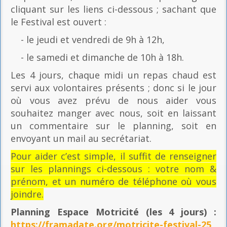
cliquant sur les liens ci-dessous ; sachant que
le Festival est ouvert :
- le jeudi et vendredi de 9h à 12h,
- le samedi et dimanche de 10h à 18h.
Les 4 jours, chaque midi un repas chaud est
servi aux volontaires présents ; donc si le jour
où vous avez prévu de nous aider vous
souhaitez manger avec nous, soit en laissant
un commentaire sur le planning, soit en
envoyant un mail au secrétariat.
Pour aider c’est simple, il suffit de renseigner
sur les plannings ci-dessous : votre nom &
prénom, et un numéro de téléphone où vous
joindre.
Planning Espace Motricité
(les 4 jours) :
https://framadate.org/motricite-festival-25