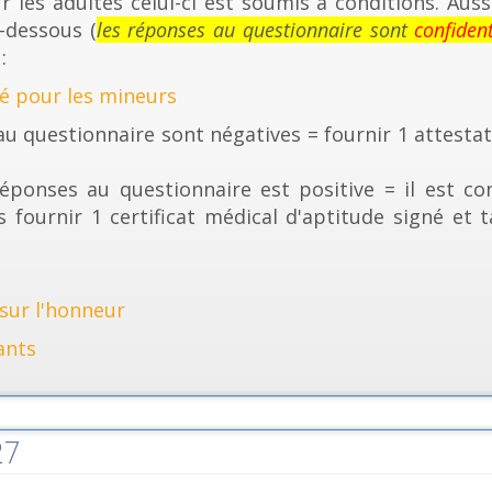
 les adultes celui-ci est soumis à conditions. Aus
-dessous (
les réponses au questionnaire sont
confident
 :
é pour les mineurs
u questionnaire sont négatives = fournir 1 attesta
éponses au questionnaire est positive = il est con
s fournir 1 certificat médical d'aptitude signé e
sur l'honneur
ants
27