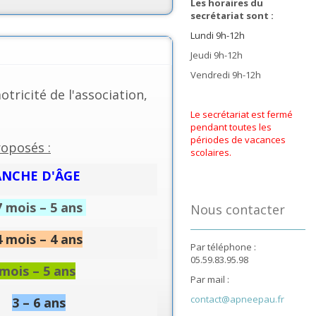
Les horaires du
secrétariat sont :
Lundi 9h-12h
Jeudi 9h-12h
Vendredi 9h-12h
otricité de l'association,
Le secrétariat est fermé
pendant toutes les
périodes de vacances
roposés :
scolaires.
NCHE D'ÂGE
7 mois – 5 ans
Nous contacter
4 mois – 4 ans
Par téléphone :
05.59.83.95.98
mois – 5 ans
Par mail :
contact@apneepau.fr
3 – 6 ans