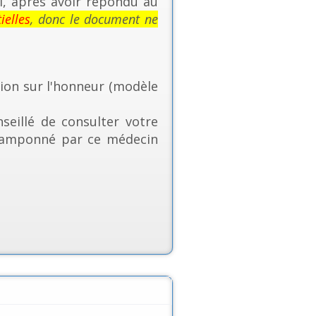
si, après avoir répondu au
ielles
, donc le document ne
tion sur l'honneur (modèle
seillé de consulter votre
t tamponné par ce médecin