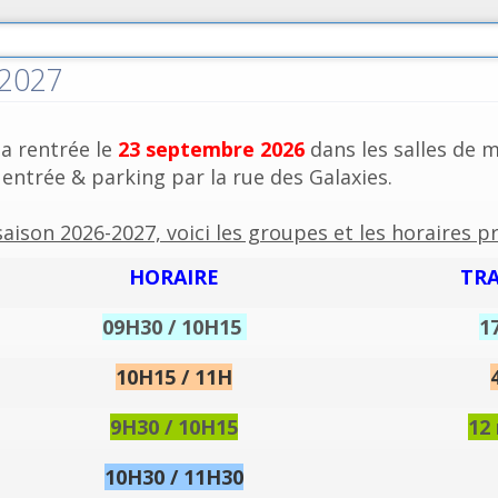
-2027
sa rentrée le
23
s
eptembre 2026
dans les salles de m
 entrée & parking par la rue des Galaxies.
saison 2026-2027, voici les groupes et les horaires p
HORAIRE
TRA
09H30 / 10H15
1
10H15 / 11H
9H30 / 10H15
12 
10H30 / 11H30