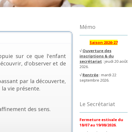
Mémo
Saison 2026-27
√
Ouverture des
puie sur ce que l'enfant
inscriptions & du
secrétariat
: jeudi 20 août
découvrir, d'observer et de
2026.
√
Rentrée
: mardi 22
passant par la découverte,
septembre 2026.
 la vie présente.
Le Secrétariat
affinement des sens.
Fermeture estivale du
18/07 au 19/08/2026.