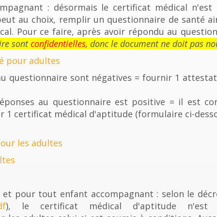
mpagnant : désormais le certificat médical n'est 
peut au choix, remplir un questionnaire de santé a
ical. Pour ce faire, après avoir répondu au questio
ire sont
confidentielles
, donc le document ne doit pas no
é pour adultes
au questionnaire sont négatives = fournir 1 attesta
éponses au questionnaire est positive = il est con
1 certificat médical d'aptitude (formulaire ci-desso
our les adultes
ltes
re et pour tout enfant accompagnant : selon le déc
df
), le certificat médical d'aptitude n'est